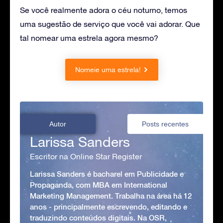
Se você realmente adora o céu noturno, temos
uma sugestão de serviço que você vai adorar. Que
tal nomear uma estrela agora mesmo?
Nomeie uma estrela!
Autor
Posts recentes
Larissa Sanders
Escritor na Online Star Register
Larissa Sanders é bacharel em Publicidade e
Propaganda, com MBA em International
Marketing Management. Trabalha na área há 12
anos - principalmente escrevendo, editando e
traduzindo conteúdos digitais. Na OSR,