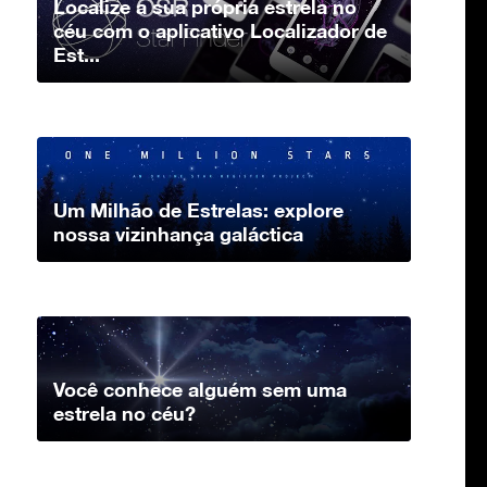
Localize a sua própria estrela no
céu com o aplicativo Localizador de
Est...
Um Milhão de Estrelas: explore
nossa vizinhança galáctica
Você conhece alguém sem uma
estrela no céu?