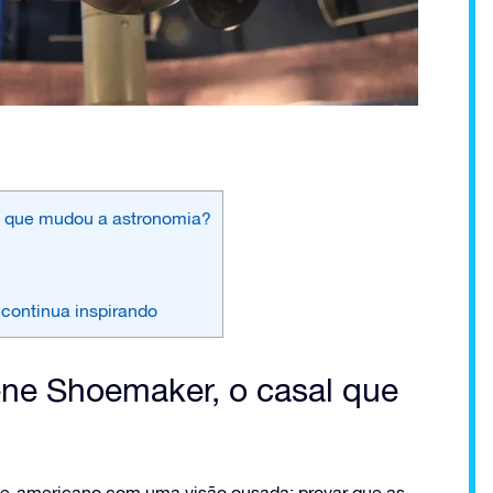
l que mudou a astronomia?
continua inspirando
ne Shoemaker, o casal que
e-americano com uma visão ousada: provar que as