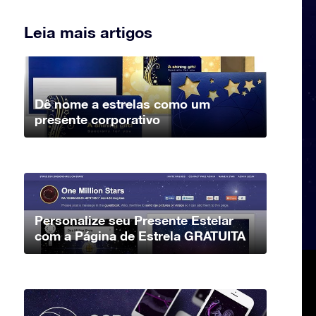
Leia mais artigos
Dê nome a estrelas como um
presente corporativo
Personalize seu Presente Estelar
com a Página de Estrela GRATUITA