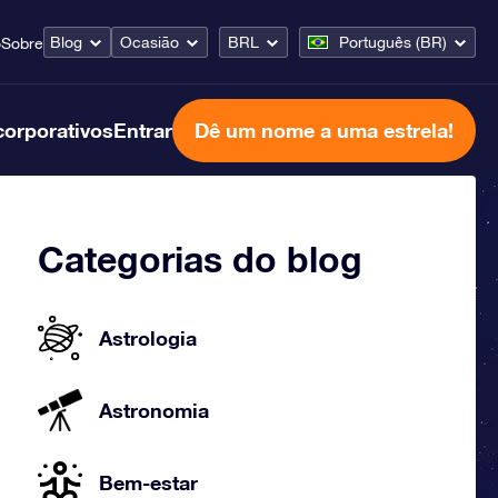
Blog
Ocasião
BRL
Português (BR)
o
Sobre
corporativos
Entrar
Dê um nome a uma estrela!
Categorias do blog
Astrologia
Astronomia
Bem-estar