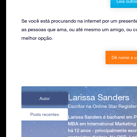
Leia outro
Se você está procurando na internet por um present
as pessoas que ama, ou até mesmo um amigo, ou col
melhor opção.
Dê nome a u
Larissa Sanders
Autor
Escritor na Online Star Register
Posts recentes
Larissa Sanders é bacharel em 
MBA em International Marketing
há 12 anos - principalmente esc