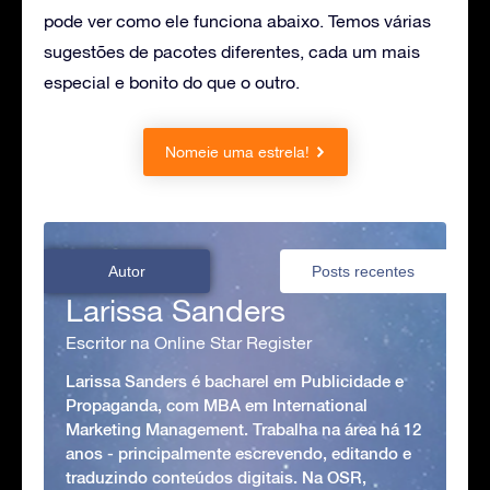
pode ver como ele funciona abaixo. Temos várias
sugestões de pacotes diferentes, cada um mais
especial e bonito do que o outro.
Nomeie uma estrela!
Autor
Posts recentes
Larissa Sanders
Escritor na Online Star Register
Larissa Sanders é bacharel em Publicidade e
Propaganda, com MBA em International
Marketing Management. Trabalha na área há 12
anos - principalmente escrevendo, editando e
traduzindo conteúdos digitais. Na OSR,