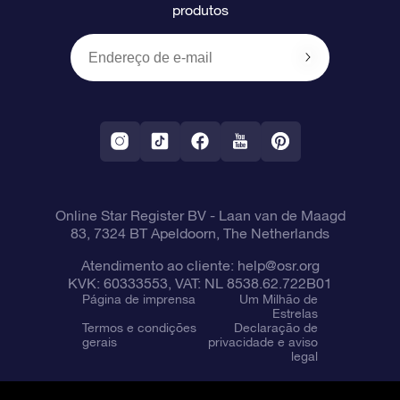
produtos
Presentes corporativos
Um Milhão de Estrelas
Informações de envio
OSR Starsaver
Política de devolução
Aplicativo RV Fly me to the stars
Constelações
Online Star Register BV
- Laan van de Maagd
83, 7324 BT Apeldoorn, The Netherlands
Atendimento ao cliente:
help@osr.org
KVK: 60333553, VAT: NL 8538.62.722B01
Página de imprensa
Um Milhão de
Estrelas
Termos e condições
Declaração de
gerais
privacidade e aviso
legal