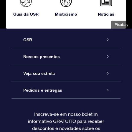
Guia da OSR
Misticismo
Notícias
Pixabay
OSR
Serviço
Nossos presentes
Entre em contato conosco
Presente estrelar on-line
Veja sua estrela
Blog
Pacote de presente da OSR
Star Register
Pedidos e entregas
Perguntas frequentes
Super Star Gift
Aplicativo Localizador de Estrelas da OSR
Login de clientes
Inscreva-se em nosso boletim
informativo GRATUITO para receber
Avaliações
O cartão de presente da OSR
Página estelar personalizada
Informações de pagamento
descontos e novidades sobre os