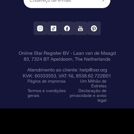
OSR Starsaver
Política de devolução
Aplicativo RV Fly me to the stars
Constelações
Online Star Register BV
- Laan van de Maagd
83, 7324 BT Apeldoorn, The Netherlands
Atendimento ao cliente:
help@osr.org
KVK: 60333553, VAT: NL 8538.62.722B01
Página de imprensa
Um Milhão de
Estrelas
Termos e condições
Declaração de
gerais
privacidade e aviso
legal