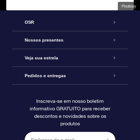
Pixabay
OSR
Serviço
Nossos presentes
Entre em contato conosco
Presente estrelar on-line
Veja sua estrela
Blog
Pacote de presente da OSR
Star Register
Pedidos e entregas
Perguntas frequentes
Super Star Gift
Aplicativo Localizador de Estrelas da OSR
Login de clientes
Inscreva-se em nosso boletim
informativo GRATUITO para receber
Avaliações
O cartão de presente da OSR
Página estelar personalizada
Informações de pagamento
descontos e novidades sobre os
produtos
Presentes corporativos
Um Milhão de Estrelas
Informações de envio