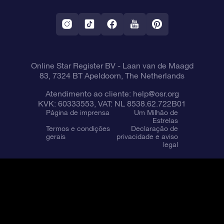
Aplicativo RV Fly me to the stars
Constelações
Online Star Register BV
- Laan van de Maagd
83, 7324 BT Apeldoorn, The Netherlands
Atendimento ao cliente:
help@osr.org
KVK: 60333553, VAT: NL 8538.62.722B01
Página de imprensa
Um Milhão de
Estrelas
Termos e condições
Declaração de
gerais
privacidade e aviso
legal