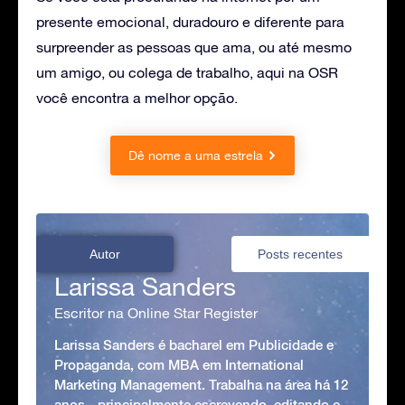
presente emocional, duradouro e diferente para
surpreender as pessoas que ama, ou até mesmo
um amigo, ou colega de trabalho, aqui na OSR
você encontra a melhor opção.
Dê nome a uma estrela
Autor
Posts recentes
Larissa Sanders
Escritor na Online Star Register
Larissa Sanders é bacharel em Publicidade e
Propaganda, com MBA em International
Marketing Management. Trabalha na área há 12
anos - principalmente escrevendo, editando e