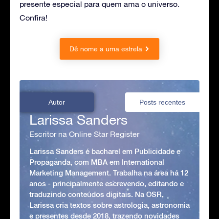
presente especial para quem ama o universo.
Confira!
Dê nome a uma estrela
Autor
Posts recentes
Larissa Sanders
Escritor na Online Star Register
Larissa Sanders é bacharel em Publicidade e
Propaganda, com MBA em International
Marketing Management. Trabalha na área há 12
anos - principalmente escrevendo, editando e
traduzindo conteúdos digitais. Na OSR,
Larissa cria textos sobre astrologia, astronomia
e presentes desde 2018, trazendo novidades