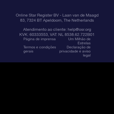
Online Star Register BV
- Laan van de Maagd
83, 7324 BT Apeldoorn, The Netherlands
Atendimento ao cliente:
help@osr.org
KVK: 60333553, VAT: NL 8538.62.722B01
Página de imprensa
Um Milhão de
Estrelas
Termos e condições
Declaração de
gerais
privacidade e aviso
legal