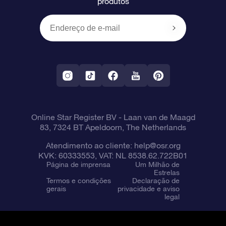
produtos
Presentes corporativos
Um Milhão de Estrelas
Informações de envio
OSR Starsaver
Política de devolução
Aplicativo RV Fly me to the stars
Constelações
Online Star Register BV
- Laan van de Maagd
83, 7324 BT Apeldoorn, The Netherlands
Atendimento ao cliente:
help@osr.org
KVK: 60333553, VAT: NL 8538.62.722B01
Página de imprensa
Um Milhão de
Estrelas
Termos e condições
Declaração de
gerais
privacidade e aviso
legal