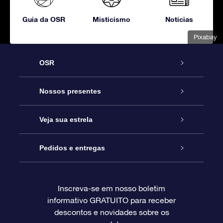
Guia da OSR
Misticismo
Notícias
Pixabay
OSR
Serviço
Nossos presentes
Entre em contato conosco
Presente estrelar on-line
Veja sua estrela
Blog
Pacote de presente da OSR
Star Register
Pedidos e entregas
Perguntas frequentes
Super Star Gift
Aplicativo Localizador de Estrelas da OSR
Login de clientes
Inscreva-se em nosso boletim
informativo GRATUITO para receber
Avaliações
O cartão de presente da OSR
Página estelar personalizada
Informações de pagamento
descontos e novidades sobre os