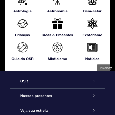
Astrologia
Astronomia
Bem-estar
Crianças
Dicas & Presentes
Exoterismo
Guia da OSR
Misticismo
Notícias
Pixabay
OSR
Serviço
Nossos presentes
Entre em contato conosco
Presente estrelar on-line
Veja sua estrela