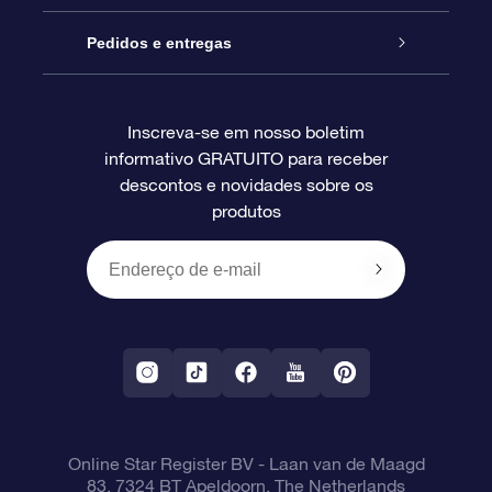
Blog
Pacote de presente da OSR
Star Register
Pedidos e entregas
Perguntas frequentes
Super Star Gift
Aplicativo Localizador de Estrelas da OSR
Login de clientes
Inscreva-se em nosso boletim
informativo GRATUITO para receber
Avaliações
O cartão de presente da OSR
Página estelar personalizada
Informações de pagamento
descontos e novidades sobre os
produtos
Presentes corporativos
Um Milhão de Estrelas
Informações de envio
OSR Starsaver
Política de devolução
Aplicativo RV Fly me to the stars
Constelações
Online Star Register BV
- Laan van de Maagd
83, 7324 BT Apeldoorn, The Netherlands