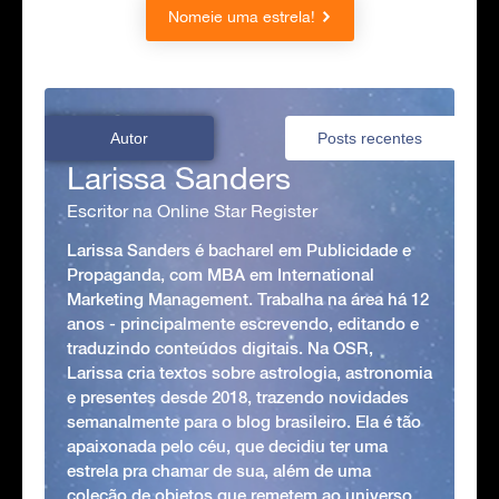
Nomeie uma estrela!
Autor
Posts recentes
Larissa Sanders
Escritor na Online Star Register
Larissa Sanders é bacharel em Publicidade e
Propaganda, com MBA em International
Marketing Management. Trabalha na área há 12
anos - principalmente escrevendo, editando e
traduzindo conteúdos digitais. Na OSR,
Larissa cria textos sobre astrologia, astronomia
e presentes desde 2018, trazendo novidades
semanalmente para o blog brasileiro. Ela é tão
apaixonada pelo céu, que decidiu ter uma
estrela pra chamar de sua, além de uma
coleção de objetos que remetem ao universo,