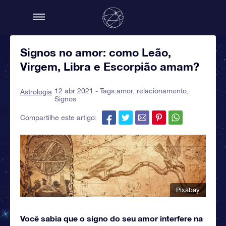
Signos no amor: como Leão,
Virgem, Libra e Escorpião amam?
12 abr 2021 - Tags:
amor
,
relacionamento
,
Astrologia
Signos
Compartilhe este artigo:
Pixabay
Você sabia que o signo do seu amor interfere na