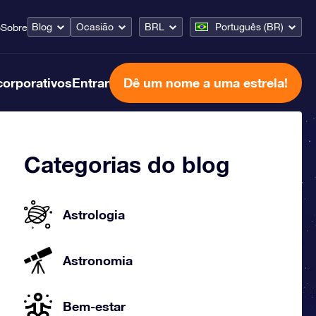
Blog
Ocasião
BRL
Português (BR)
o
Sobre
corporativos
Entrar
Dê um nome a uma estrela!
Categorias do blog
Astrologia
Astronomia
Bem-estar