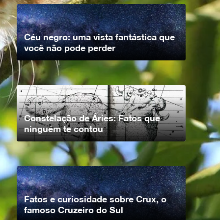
Céu negro: uma vista fantástica que
você não pode perder
Constelação de Áries: Fatos que
ninguém te contou
Fatos e curiosidade sobre Crux, o
famoso Cruzeiro do Sul