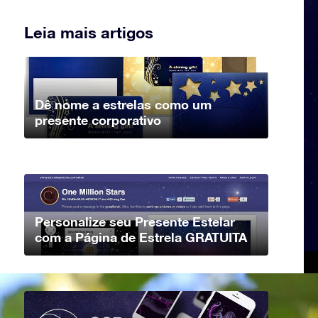
Leia mais artigos
Dê nome a estrelas como um
presente corporativo
Personalize seu Presente Estelar
com a Página de Estrela GRATUITA