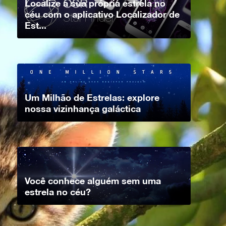
Localize a sua própria estrela no
céu com o aplicativo Localizador de
Est...
Um Milhão de Estrelas: explore
nossa vizinhança galáctica
Você conhece alguém sem uma
estrela no céu?