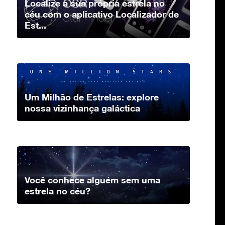
Localize a sua própria estrela no
céu com o aplicativo Localizador de
Est...
Um Milhão de Estrelas: explore
nossa vizinhança galáctica
Você conhece alguém sem uma
estrela no céu?