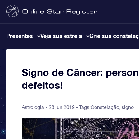
Presentes
Veja sua estrela
Crie sua constela
Signo de Câncer: person
defeitos!
Astrologia
28 jun 2019 - Tags:
Constelação
,
signo