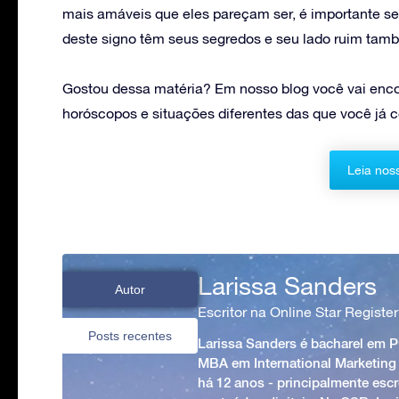
mais amáveis que eles pareçam ser, é importante s
deste signo têm seus segredos e seu lado ruim tam
Gostou dessa matéria? Em nosso blog você vai enco
horóscopos e situações diferentes das que você já 
Leia nos
Larissa Sanders
Autor
Escritor na Online Star Register
Posts recentes
Larissa Sanders é bacharel em 
MBA em International Marketing
há 12 anos - principalmente esc