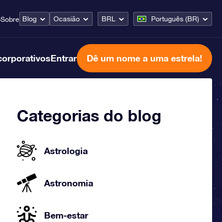
Blog
Ocasião
BRL
Português (BR)
o
Sobre
corporativos
Entrar
Dê um nome a uma estrela!
Categorias do blog
Astrologia
Astronomia
Bem-estar