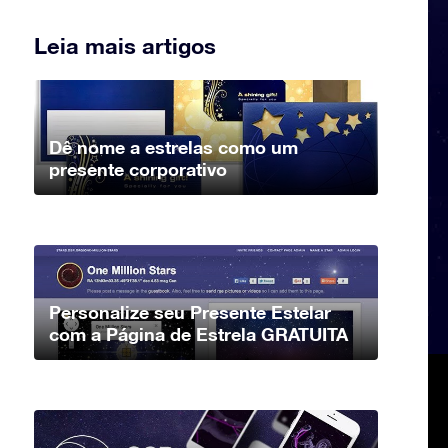
Leia mais artigos
Dê nome a estrelas como um
presente corporativo
Personalize seu Presente Estelar
com a Página de Estrela GRATUITA