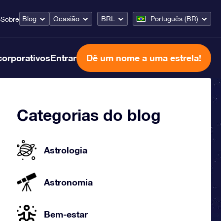
Blog
Ocasião
BRL
Português (BR)
o
Sobre
corporativos
Entrar
Dê um nome a uma estrela!
Categorias do blog
Astrologia
Astronomia
Bem-estar