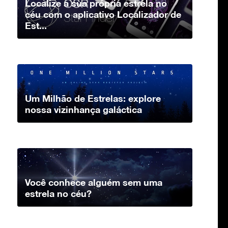
Localize a sua própria estrela no
céu com o aplicativo Localizador de
Est...
Um Milhão de Estrelas: explore
nossa vizinhança galáctica
Você conhece alguém sem uma
estrela no céu?