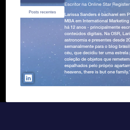
Escritor na Online Star Register
Posts recentes
Larissa Sanders é bacharel em 
MBA em International Marketing
há 12 anos - principalmente esc
conteúdos digitais. Na OSR, Lari
astronomia e presentes desde 2
semanalmente para o blog brasile
céu, que decidiu ter uma estrel
coleção de objetos que remetem
espalhados pelo próprio apartam
heavens, there is but one family