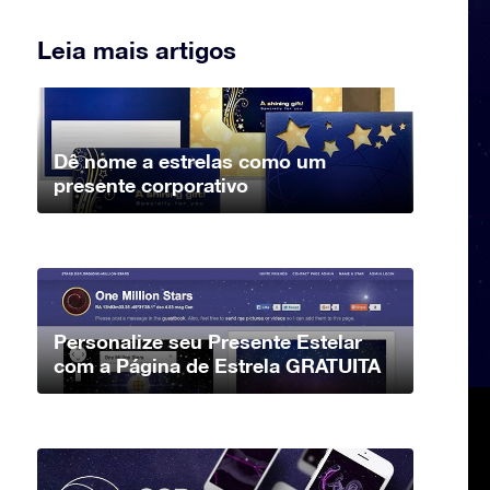
Leia mais artigos
Dê nome a estrelas como um
presente corporativo
Personalize seu Presente Estelar
com a Página de Estrela GRATUITA