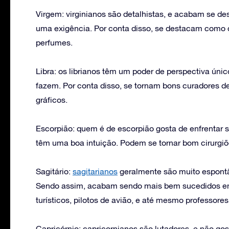
Virgem: virginianos são detalhistas, e acabam se d
uma exigência. Por conta disso, se destacam como 
perfumes.
Libra: os librianos têm um poder de perspectiva únic
fazem. Por conta disso, se tornam bons curadores de
gráficos.
Escorpião: quem é de escorpião gosta de enfrentar 
têm uma boa intuição. Podem se tornar bom cirurgiõ
Sagitário:
sagitarianos
geralmente são muito espontâ
Sendo assim, acabam sendo mais bem sucedidos em 
turísticos, pilotos de avião, e até mesmo professores
Capricórnio: capricornianos são lutadores, e não gos