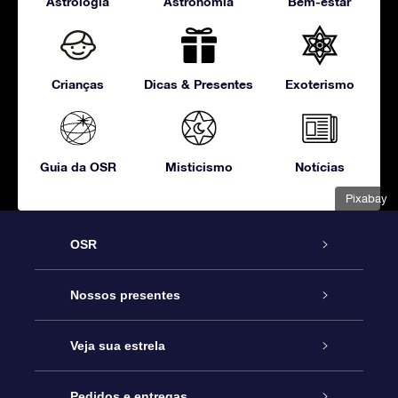
Astrologia
Astronomia
Bem-estar
Crianças
Dicas & Presentes
Exoterismo
Guia da OSR
Misticismo
Notícias
Pixabay
OSR
Serviço
Nossos presentes
Entre em contato conosco
Presente estrelar on-line
Veja sua estrela
Blog
Pacote de presente da OSR
Star Register
Pedidos e entregas