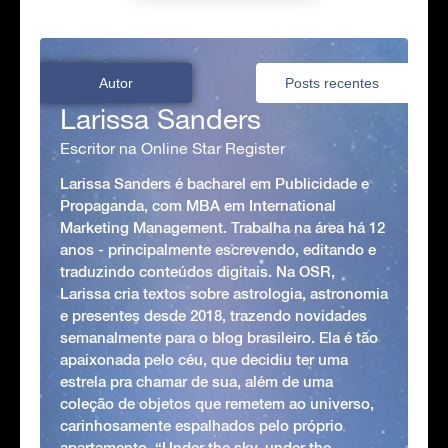
Autor
Posts recentes
Larissa Sanders
Escritor na Online Star Register
Larissa Sanders é bacharel em Publicidade e
Propaganda, com MBA em International
Marketing Management. Trabalha na área há 12
anos - principalmente escrevendo, editando e
traduzindo conteúdos digitais. Na OSR,
Larissa cria textos sobre astrologia, astronomia
e presentes desde 2018, trazendo novidades
semanalmente para o blog brasileiro. Ela é tão
apaixonada pelo céu, que decidiu ter uma
estrela pra chamar de sua, além de uma
coleção de objetos que remetem ao universo,
carinhosamente espalhados pelo próprio
apartamento. “Under the sky, under the