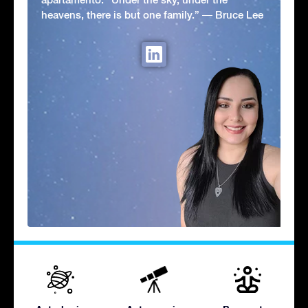
heavens, there is but one family.” ― Bruce Lee