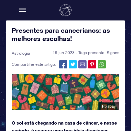
Presentes para cancerianos: as
melhores escolhas!
19 jun 2023 - Tags:
presente
,
Signos
Astrologia
Compartilhe este artigo:
Pixabay
O sol está chegando na casa de câncer, e nesse
período, é sempre uma boa ideia direcionar