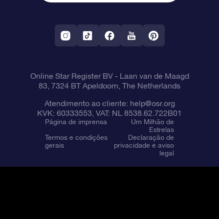
Aplicativo RV Fly me to the stars
Constelações
Online Star Register BV
- Laan van de Maagd
83, 7324 BT Apeldoorn, The Netherlands
Atendimento ao cliente:
help@osr.org
KVK: 60333553, VAT: NL 8538.62.722B01
Página de imprensa
Um Milhão de
Estrelas
Termos e condições
Declaração de
gerais
privacidade e aviso
legal