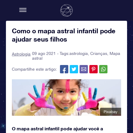
Como o mapa astral infantil pode
ajudar seus filhos
09 ago 2021 - Tags:
astrologia
,
Crianças
,
Mapa
Astrologia
astral
Compartilhe este artigo:
Pixabay
O mapa astral infantil pode ajudar você a