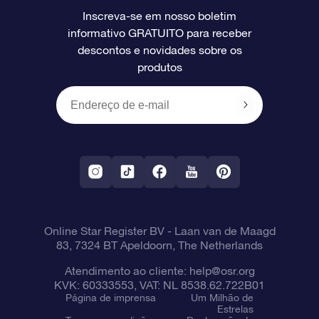
Inscreva-se em nosso boletim
informativo GRATUITO para receber
Avaliações
O cartão de presente da OSR
Página estelar personalizada
Informações de pagamento
descontos e novidades sobre os
produtos
Presentes corporativos
Um Milhão de Estrelas
Informações de envio
OSR Starsaver
Política de devolução
Aplicativo RV Fly me to the stars
Constelações
Online Star Register BV
- Laan van de Maagd
83, 7324 BT Apeldoorn, The Netherlands
Atendimento ao cliente:
help@osr.org
KVK: 60333553, VAT: NL 8538.62.722B01
Página de imprensa
Um Milhão de
Estrelas