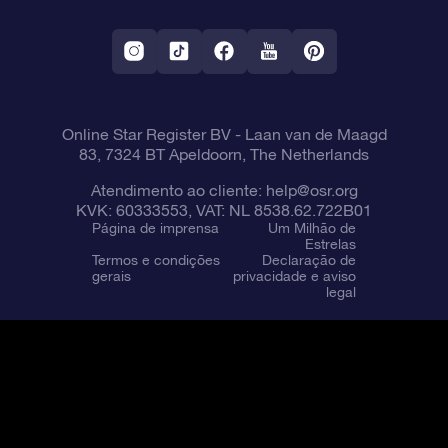
Aplicativo RV Fly me to the stars
Constelações
Online Star Register BV
- Laan van de Maagd
83, 7324 BT Apeldoorn, The Netherlands
Atendimento ao cliente:
help@osr.org
KVK: 60333553, VAT: NL 8538.62.722B01
Página de imprensa
Um Milhão de
Estrelas
Termos e condições
Declaração de
gerais
privacidade e aviso
legal