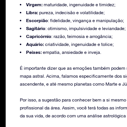
Virgem:
maturidade, ingenuidade e timidez;
Libra:
pureza, indecisão e volatilidade;
Escorpião
: fidelidade, vingança e manipulação;
Sagitário
: otimismo, impulsividade e leviandade;
Capricórnio
: razão, teimosia e arrogância;
Aquário:
criatividade, ingenuidade e tolice;
Peixes:
empatia, ansiedade e inveja.
É importante dizer que as emoções também podem se
mapa astral. Acima, falamos especificamente dos s
ascendente, e até mesmo planetas como Marte e Júp
Por isso, a sugestão para conhecer bem a si mesmo
profissional da área. Assim, você terá todas as in
da sua vida, de acordo com uma análise astrológica