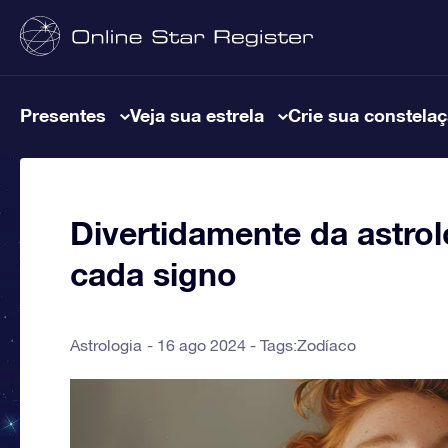
Presentes
Veja sua estrela
Crie sua constela
Divertidamente da astro
cada signo
Astrologia
16 ago 2024 - Tags:
Zodíaco