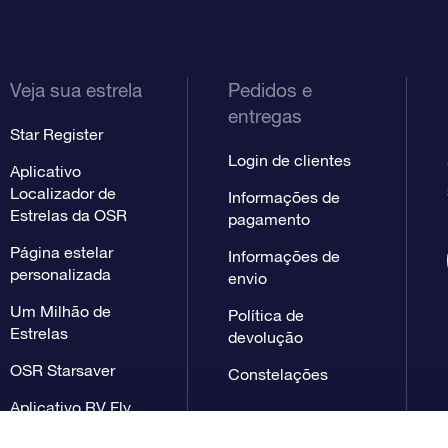
Veja sua estrela
Pedidos e
entregas
Star Register
Login de clientes
Aplicativo
Localizador de
Informações de
Estrelas da OSR
pagamento
Página estelar
Informações de
personalizada
envio
Um Milhão de
Política de
Estrelas
devolução
OSR Starsaver
Constelações
Aplicativo RV Fly
me to the stars