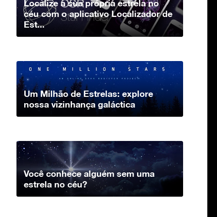
Localize a sua própria estrela no
céu com o aplicativo Localizador de
Est...
Um Milhão de Estrelas: explore
nossa vizinhança galáctica
Você conhece alguém sem uma
estrela no céu?