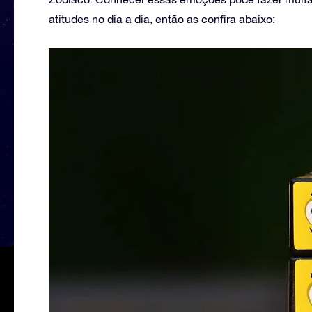
atitudes no dia a dia, então as confira abaixo: