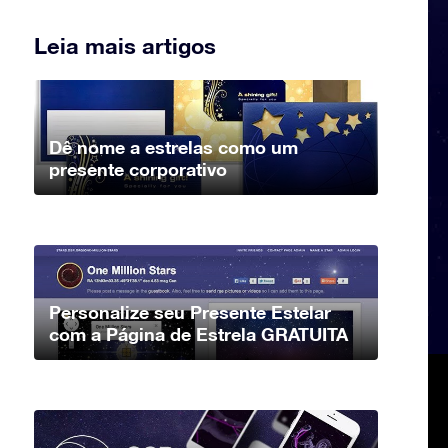
Leia mais artigos
Dê nome a estrelas como um
presente corporativo
Personalize seu Presente Estelar
com a Página de Estrela GRATUITA