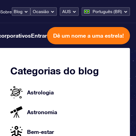
Blog
Ocasião
AUS
Português (BR)
o
Sobre
corporativos
Entrar
Dê um nome a uma estrela!
Categorias do blog
Astrologia
Astronomia
Bem-estar