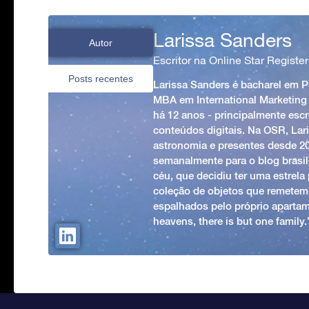
Larissa Sanders
Autor
Escritor na Online Star Register
Posts recentes
Larissa Sanders é bacharel em 
MBA em International Marketing
há 12 anos - principalmente esc
conteúdos digitais. Na OSR, Lari
astronomia e presentes desde 2
semanalmente para o blog brasile
céu, que decidiu ter uma estrel
coleção de objetos que remetem
espalhados pelo próprio apartam
heavens, there is but one family