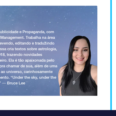
Publicidade e Propaganda, com
 Management. Trabalha na área
revendo, editando e traduzindo
ssa cria textos sobre astrologia,
018, trazendo novidades
iro. Ela é tão apaixonada pelo
a pra chamar de sua, além de uma
 ao universo, carinhosamente
ento. “Under the sky, under the
.” ― Bruce Lee