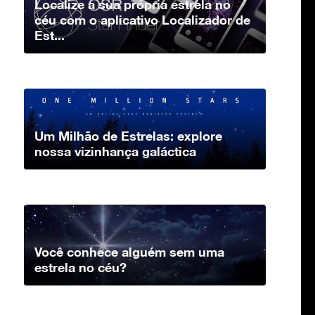
Localize a sua própria estrela no
céu com o aplicativo Localizador de
Est...
Um Milhão de Estrelas: explore
nossa vizinhança galáctica
Você conhece alguém sem uma
estrela no céu?