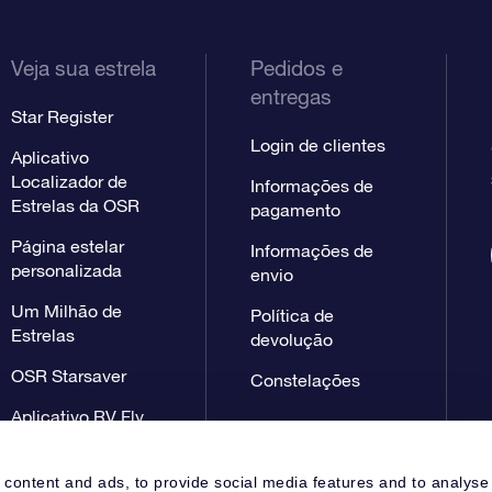
Veja sua estrela
Pedidos e
entregas
Star Register
Login de clientes
Aplicativo
Localizador de
Informações de
Estrelas da OSR
pagamento
Página estelar
Informações de
personalizada
envio
Um Milhão de
Política de
Estrelas
devolução
OSR Starsaver
Constelações
Aplicativo RV Fly
me to the stars
 content and ads, to provide social media features and to analyse