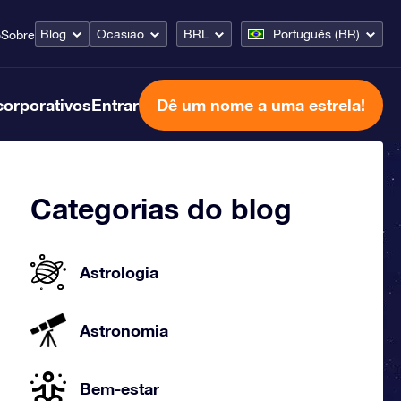
Blog
Ocasião
BRL
Português (BR)
o
Sobre
corporativos
Entrar
Dê um nome a uma estrela!
Categorias do blog
Astrologia
Astronomia
Bem-estar