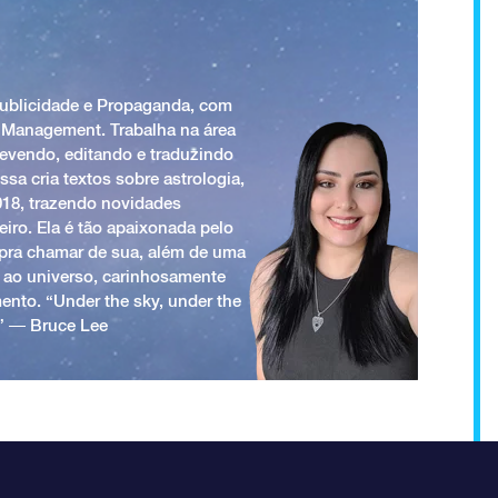
Publicidade e Propaganda, com
 Management. Trabalha na área
revendo, editando e traduzindo
ssa cria textos sobre astrologia,
018, trazendo novidades
iro. Ela é tão apaixonada pelo
a pra chamar de sua, além de uma
 ao universo, carinhosamente
ento. “Under the sky, under the
.” ― Bruce Lee