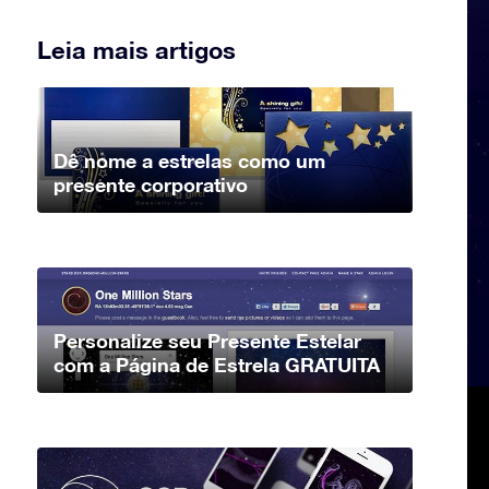
Leia mais artigos
Dê nome a estrelas como um
presente corporativo
Personalize seu Presente Estelar
com a Página de Estrela GRATUITA