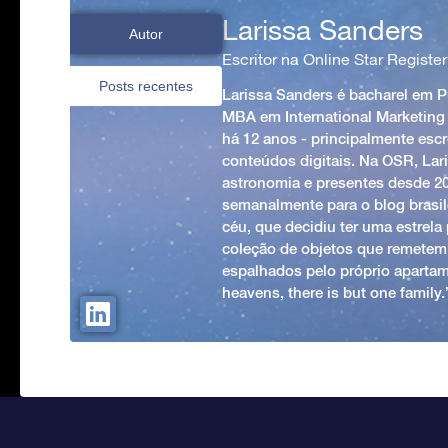
Larissa Sanders
Autor
Escritor na Online Star Register
Posts recentes
Larissa Sanders é bacharel em 
MBA em International Marketing
há 12 anos - principalmente esc
conteúdos digitais. Na OSR, Lari
astronomia e presentes desde 2
semanalmente para o blog brasile
céu, que decidiu ter uma estrel
coleção de objetos que remetem
espalhados pelo próprio apartam
heavens, there is but one family