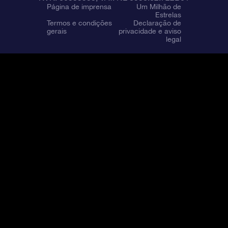
Página de imprensa
Um Milhão de
Estrelas
Termos e condições
Declaração de
gerais
privacidade e aviso
legal