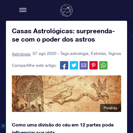
Casas Astrológicas: surpreenda-
se com o poder dos astros
07 ago 2020 - Tags:
astrologia
,
Estrelas
,
Signos
Astrologia
Compartilhe este artigo:
Pixabay
Como uma divisão do céu em 12 partes pode
influenciar sua vida.