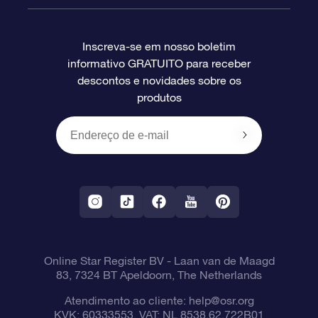
Perguntas frequentes
Super Star Gift
Aplicativo Localizador de Estrelas da OSR
Login de clientes
Inscreva-se em nosso boletim
informativo GRATUITO para receber
Avaliações
O cartão de presente da OSR
Página estelar personalizada
Informações de pagamento
descontos e novidades sobre os
produtos
Presentes corporativos
Um Milhão de Estrelas
Informações de envio
OSR Starsaver
Política de devolução
Aplicativo RV Fly me to the stars
Constelações
Online Star Register BV
- Laan van de Maagd
83, 7324 BT Apeldoorn, The Netherlands
Atendimento ao cliente:
help@osr.org
KVK: 60333553, VAT: NL 8538.62.722B01