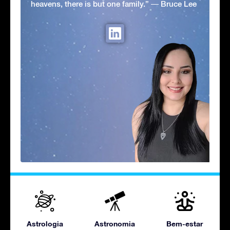
heavens, there is but one family.” ― Bruce Lee
Astrologia
Astronomia
Bem-estar