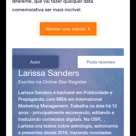
diferente, que vai fazer qualquer data
comemorativa ser mais incrível.
Nomeie uma estrela!
Autor
Posts recentes
Larissa Sanders
Escritor na Online Star Register
Larissa Sanders é bacharel em Publicidade e
Propaganda, com MBA em International
Marketing Management. Trabalha na área há 12
anos - principalmente escrevendo, editando e
traduzindo conteúdos digitais. Na OSR,
Larissa cria textos sobre astrologia, astronomia
e presentes desde 2018, trazendo novidades