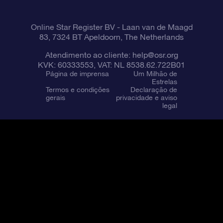
Online Star Register BV
- Laan van de Maagd
83, 7324 BT Apeldoorn, The Netherlands
Atendimento ao cliente:
help@osr.org
KVK: 60333553, VAT: NL 8538.62.722B01
Página de imprensa
Um Milhão de
Estrelas
Termos e condições
Declaração de
gerais
privacidade e aviso
legal