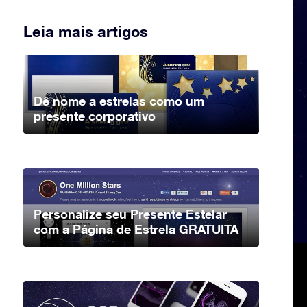
Leia mais artigos
Dê nome a estrelas como um
presente corporativo
Personalize seu Presente Estelar
com a Página de Estrela GRATUITA