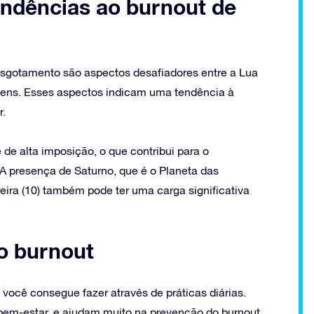
tendências ao burnout de
esgotamento são aspectos desafiadores entre a Lua
omens. Esses aspectos indicam uma tendência à
r.
e alta imposição, o que contribui para o
A presença de Saturno, que é o Planeta das
reira (10) também pode ter uma carga significativa
o burnout
 você consegue fazer através de práticas diárias.
bem-estar, e ajudam muito na prevenção do burnout.