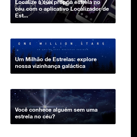
Localize a sua própria estrela no
céu com o aplicativo Localizador de
Est...
Um Milhão de Estrelas: explore
nossa vizinhança galáctica
Você conhece alguém sem uma
estrela no céu?