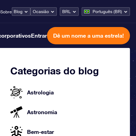
Blog
Ocasião
BRL
Português (BR)
o
Sobre
corporativos
Entrar
Dê um nome a uma estrela!
Categorias do blog
Astrologia
Astronomia
Bem-estar