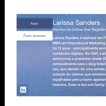
Larissa Sanders
Autor
Escritor na Online Star Register
Posts recentes
Larissa Sanders é bacharel em 
MBA em International Marketing
há 12 anos - principalmente esc
conteúdos digitais. Na OSR, Lari
astronomia e presentes desde 2
semanalmente para o blog brasile
céu, que decidiu ter uma estrel
coleção de objetos que remetem
espalhados pelo próprio apartam
heavens, there is but one family