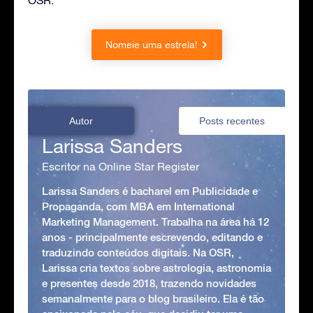
OSR.
Nomeie uma estrela!
Autor
Posts recentes
Larissa Sanders
Escritor na Online Star Register
Larissa Sanders é bacharel em Publicidade e
Propaganda, com MBA em International
Marketing Management. Trabalha na área há 12
anos - principalmente escrevendo, editando e
traduzindo conteúdos digitais. Na OSR,
Larissa cria textos sobre astrologia, astronomia
e presentes desde 2018, trazendo novidades
semanalmente para o blog brasileiro. Ela é tão