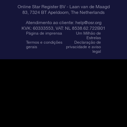
Online Star Register BV
- Laan van de Maagd
83, 7324 BT Apeldoorn, The Netherlands
Atendimento ao cliente:
help@osr.org
KVK: 60333553, VAT: NL 8538.62.722B01
Página de imprensa
Um Milhão de
Estrelas
Termos e condições
Declaração de
gerais
privacidade e aviso
legal