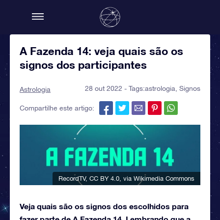
A Fazenda 14: veja quais são os
signos dos participantes
28 out 2022 - Tags:
astrologia
,
Signos
Astrologia
Compartilhe este artigo:
RecordTV
,
CC BY 4.0
, via Wikimedia Commons
Veja quais são os signos dos escolhidos para
fazer parte de A Fazenda 14. Lembrando que a