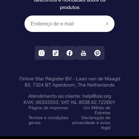
produtos
Presentes corporativos
Um Milhão de Estrelas
Informações de envio
OSR Starsaver
Política de devolução
Aplicativo RV Fly me to the stars
Constelações
Online Star Register BV
- Laan van de Maagd
83, 7324 BT Apeldoorn, The Netherlands
Atendimento ao cliente:
help@osr.org
KVK: 60333553, VAT: NL 8538.62.722B01
Página de imprensa
Um Milhão de
Estrelas
Termos e condições
Declaração de
gerais
privacidade e aviso
legal