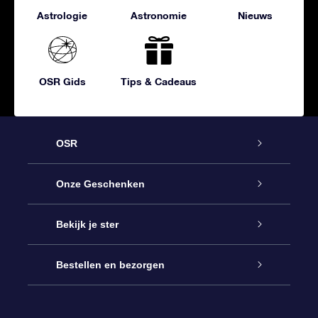
Astrologie
Astronomie
Nieuws
OSR Gids
Tips & Cadeaus
OSR
Service
Onze Geschenken
Contact
Online Star Gift
Bekijk je ster
Blog
OSR Cadeaupakket
Sterrenregister
Bestellen en bezorgen
Veelgestelde vragen
Super Ster Cadeau
OSR Star Finder App
Klantenlogin