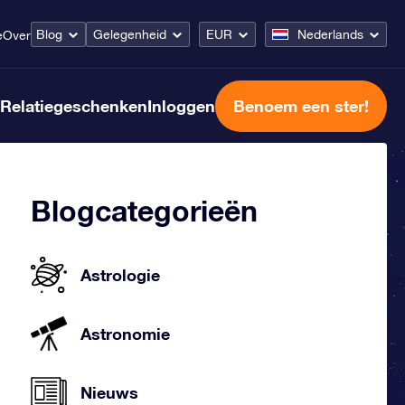
Blog
Gelegenheid
EUR
Nederlands
e
Over
Relatiegeschenken
Inloggen
Benoem een ster!
Blogcategorieën
Astrologie
Astronomie
Nieuws