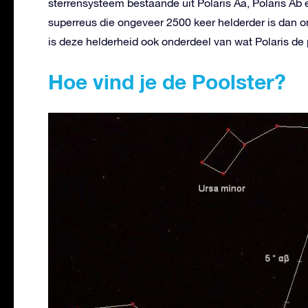
sterrensysteem bestaande uit Polaris Aa, Polaris Ab en
superreus die ongeveer 2500 keer helderder is dan o
is deze helderheid ook onderdeel van wat Polaris de 
Hoe vind je de Poolster?