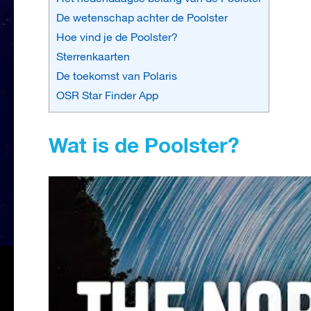
De wetenschap achter de Poolster
Hoe vind je de Poolster?
Sterrenkaarten
De toekomst van Polaris
OSR Star Finder App
Wat is de Poolster?