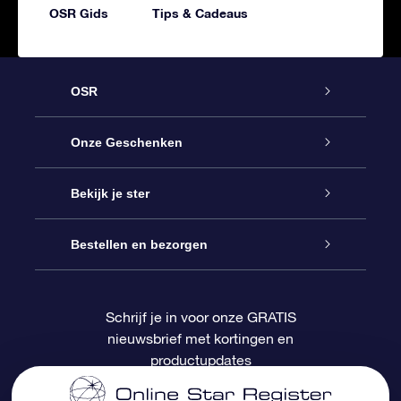
OSR Gids
Tips & Cadeaus
OSR
Service
Onze Geschenken
Contact
Online Star Gift
Bekijk je ster
Blog
OSR Cadeaupakket
Sterrenregister
Bestellen en bezorgen
Veelgestelde vragen
Super Ster Cadeau
OSR Star Finder App
Klantenlogin
Schrijf je in voor onze GRATIS
nieuwsbrief met kortingen en
OSR Recensies
OSR Cadeaukaart
Gepersonaliseerde sterrenpagina
Betalingsinformatie
productupdates
Relatiegeschenken
One Million Stars
Verzendinformatie