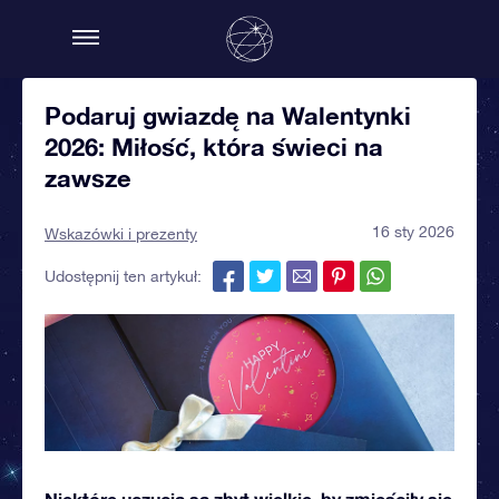
Podaruj gwiazdę na Walentynki
2026: Miłość, która świeci na
zawsze
16 sty 2026
Wskazówki i prezenty
Udostępnij ten artykuł:
Niektóre uczucia są zbyt wielkie, by zmieściły się