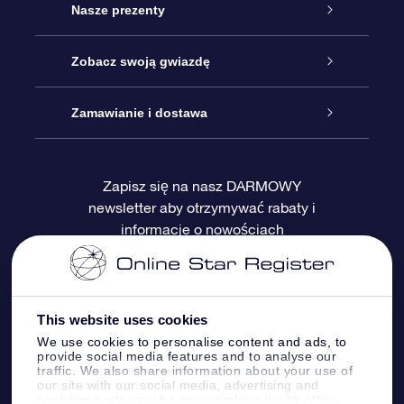
Obsługa
Nasze prezenty
Kontakt
Podarunek Gwiazda Online
Zobacz swoją gwiazdę
Blog
Pakiet Podarunkowy OSR
Rejestr Gwiazd
Zamawianie i dostawa
Najczęściej zadawane pytania
Prezent Super Star
Aplikacją OSR Star Finder
Logowanie
Zapisz się na nasz DARMOWY
newsletter aby otrzymywać rabaty i
Recenzje
Karta podarunkowa OSR
Sprsonalizowana Strona Gwiazdy
Metody płatności
informacje o nowościach
Prezenty firmowe
One Million Stars
Dostawa
Gwieździsty Wygaszacz Ekranu OSR
Polityka zwrotów
This website uses cookies
We use cookies to personalise content and ads, to
provide social media features and to analyse our
Aplikacja VR „Fly me to the stars”
Gwiazdozbiorach
traffic. We also share information about your use of
our site with our social media, advertising and
analytics partners who may combine it with other