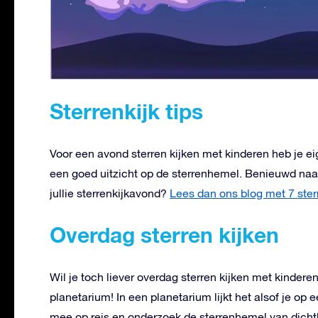
Sterrenkijk tips
Voor een avond sterren kijken met kinderen heb je ei
een goed uitzicht op de sterrenhemel. Benieuwd naar
jullie sterrenkijkavond?
Lees dan ons blog met 7 sterr
Overdag sterren kijken
Wil je toch liever overdag sterren kijken met kinde
planetarium! In een planetarium lijkt het alsof je op
mee op reis en onderzoek de sterrenhemel van dichtbi