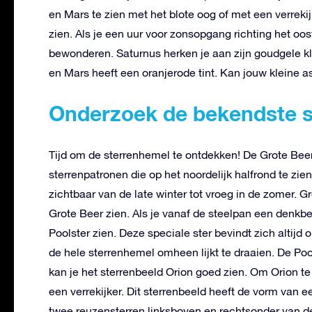
en Mars te zien met het blote oog of met een verrekij
zien. Als je een uur voor zonsopgang richting het oost
bewonderen. Saturnus herken je aan zijn goudgele kle
en Mars heeft een oranjerode tint. Kan jouw kleine 
Onderzoek de bekendste s
Tijd om de sterrenhemel te ontdekken! De Grote Beer
sterrenpatronen die op het noordelijk halfrond te zie
zichtbaar van de late winter tot vroeg in de zomer. G
Grote Beer zien. Als je vanaf de steelpan een denkbeel
Poolster zien. Deze speciale ster bevindt zich altijd
de hele sterrenhemel omheen lijkt te draaien. De Pool
kan je het sterrenbeeld Orion goed zien. Om Orion te
een verrekijker. Dit sterrenbeeld heeft de vorm van e
twee reuzensterren linksboven en rechtsonder van de