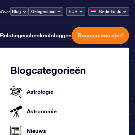
Blog
Gelegenheid
EUR
Nederlands
e
Over
Relatiegeschenken
Inloggen
Benoem een ster!
Blogcategorieën
Astrologie
Astronomie
Nieuws