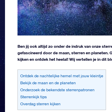
Ben jij ook altijd zo onder de indruk van onze ste
gefascineerd door de maan, sterren en planeten.
kijken en ontdek het heelal! Wij vertellen je in dit 
Ontdek de nachtelijke hemel met jouw kleintje
Bekijk de maan en de planeten
Onderzoek de bekendste sterrenpatronen
Sterrenkijk tips
Overdag sterren kijken