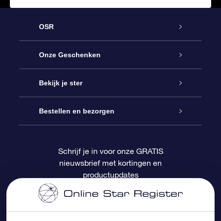
OSR
Service
Onze Geschenken
Contact
Online Star Gift
Bekijk je ster
Blog
OSR Cadeaupakket
Sterrenregister
Bestellen en bezorgen
Veelgestelde vragen
Super Ster Cadeau
OSR Star Finder App
Klantenlogin
Schrijf je in voor onze GRATIS
nieuwsbrief met kortingen en
OSR Recensies
OSR Cadeaukaart
Gepersonaliseerde sterrenpagina
Betalingsinformatie
productupdates
Relatiegeschenken
One Million Stars
Verzendinformatie