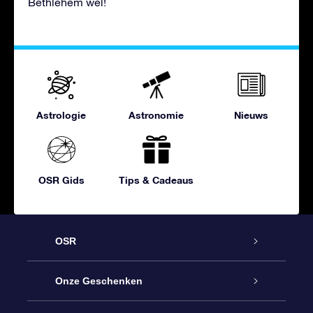
Bethlehem wel!
Astrologie
Astronomie
Nieuws
OSR Gids
Tips & Cadeaus
OSR
Service
Onze Geschenken