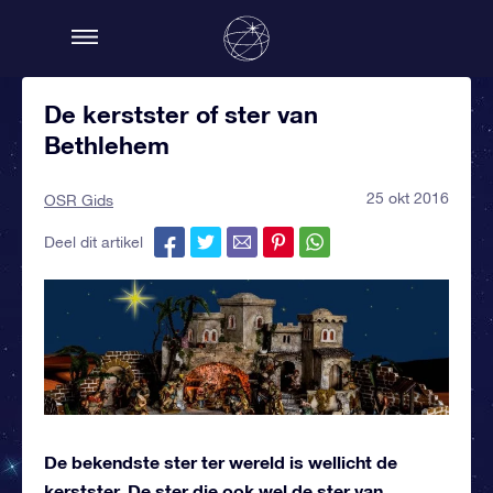
De kerstster of ster van
Bethlehem
25 okt 2016
OSR Gids
Deel dit artikel
De bekendste ster ter wereld is wellicht de
kerstster. De ster die ook wel de ster van