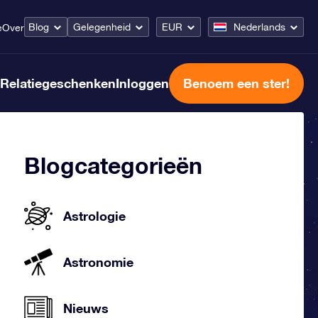
Blog
Gelegenheid
EUR
Nederlands
e
Over
Relatiegeschenken
Inloggen
Benoem een ster!
Blogcategorieën
Astrologie
Astronomie
Nieuws