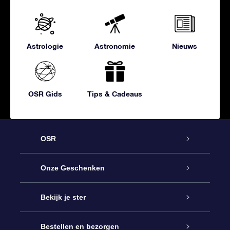
Astrologie
Astronomie
Nieuws
OSR Gids
Tips & Cadeaus
OSR
Service
Onze Geschenken
Contact
Online Star Gift
Bekijk je ster
Blog
OSR Cadeaupakket
Sterrenregister
Bestellen en bezorgen