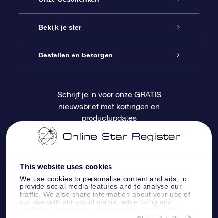
Contact
Online Star Gift
Bekijk je ster
Blog
OSR Cadeaupakket
Sterrenregister
Bestellen en bezorgen
Veelgestelde vragen
Super Ster Cadeau
OSR Star Finder App
Klantenlogin
Schrijf je in voor onze GRATIS
nieuwsbrief met kortingen en
OSR Recensies
OSR Cadeaukaart
Gepersonaliseerde sterrenpagina
Betalingsinformatie
productupdates
Relatiegeschenken
One Million Stars
Verzendinformatie
OSR Starsaver
Retourbeleid
This website uses cookies
We use cookies to personalise content and ads, to
provide social media features and to analyse our
Fly me to the Stars App
Constellaties
traffic. We also share information about your use of
our site with our social media, advertising and
analytics partners who may combine it with other
information that you’ve provided to them or that