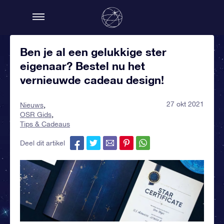
Ben je al een gelukkige ster
eigenaar? Bestel nu het
vernieuwde cadeau design!
27 okt 2021
Nieuws
OSR Gids
Tips & Cadeaus
Deel dit artikel