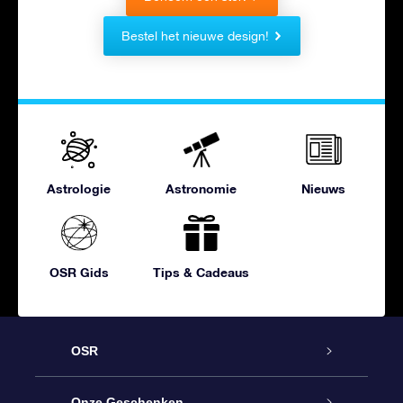
Bestel het nieuwe design!
Astrologie
Astronomie
Nieuws
OSR Gids
Tips & Cadeaus
OSR
Service
Onze Geschenken