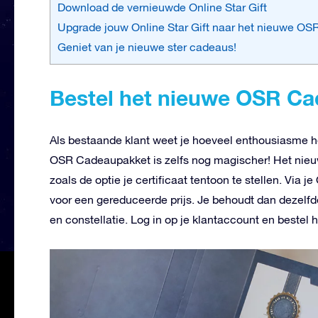
Download de vernieuwde Online Star Gift
Upgrade jouw Online Star Gift naar het nieuwe O
Geniet van je nieuwe ster cadeaus!
Bestel het nieuwe OSR C
Als bestaande klant weet je hoeveel enthousiasme
OSR Cadeaupakket is zelfs nog magischer! Het nie
zoals de optie je certificaat tentoon te stellen. Via
voor een gereduceerde prijs. Je behoudt dan dezelfde
en constellatie. Log in op je klantaccount en bestel