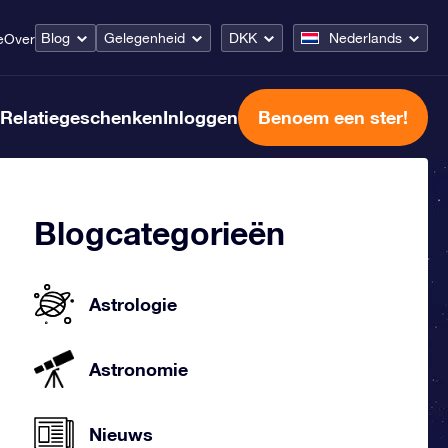
Blog
Gelegenheid
DKK
Nederlands
e
Over
Relatiegeschenken
Inloggen
Benoem een ster!
Blogcategorieën
Astrologie
Astronomie
Nieuws