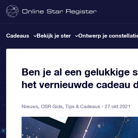
Cadeaus
Bekijk je ster
Ontwerp je constellati
Ben je al een gelukkige 
het vernieuwde cadeau d
Nieuws
OSR Gids
Tips & Cadeaus
27 okt 2021