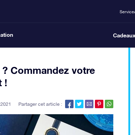
Service
lation
Cadeaux
es ? Commandez votre
 !
 2021
Partager cet article :