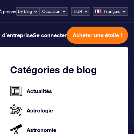
Le blog
Occasion
EUR
Français
À propos
 d’entreprise
Se connecter
Acheter une étoile !
Catégories de blog
Actualités
Astrologie
Astronomie