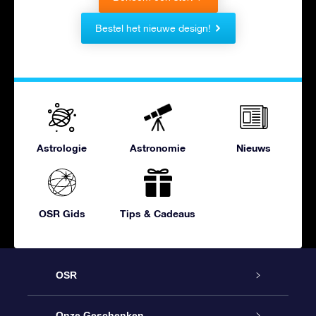
Bestel het nieuwe design!
Astrologie
Astronomie
Nieuws
OSR Gids
Tips & Cadeaus
OSR
Service
Onze Geschenken