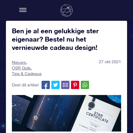
Ben je al een gelukkige ster
eigenaar? Bestel nu het
vernieuwde cadeau design!
27 okt 2021
Nieuws
OSR Gids
Tips & Cadeaus
Deel dit artikel