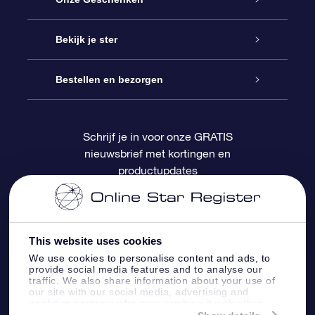
Contact
Online Star Gift
Bekijk je ster
Blog
OSR Cadeaupakket
Sterrenregister
Bestellen en bezorgen
Veelgestelde vragen
Super Ster Cadeau
OSR Star Finder App
Klantenlogin
Schrijf je in voor onze GRATIS
nieuwsbrief met kortingen en
OSR Recensies
OSR Cadeaukaart
Gepersonaliseerde sterrenpagina
Betalingsinformatie
productupdates
Relatiegeschenken
One Million Stars
Verzendinformatie
OSR Starsaver
Retourbeleid
This website uses cookies
We use cookies to personalise content and ads, to
provide social media features and to analyse our
Fly me to the Stars App
Constellaties
traffic. We also share information about your use of
our site with our social media, advertising and
analytics partners who may combine it with other
information that you’ve provided to them or that