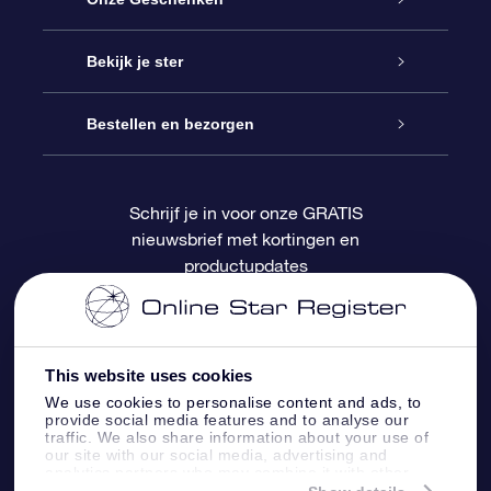
Contact
Online Star Gift
Bekijk je ster
Blog
OSR Cadeaupakket
Sterrenregister
Bestellen en bezorgen
Veelgestelde vragen
Super Ster Cadeau
OSR Star Finder App
Klantenlogin
Schrijf je in voor onze GRATIS
nieuwsbrief met kortingen en
OSR Recensies
OSR Cadeaukaart
Gepersonaliseerde sterrenpagina
Betalingsinformatie
productupdates
Relatiegeschenken
One Million Stars
Verzendinformatie
OSR Starsaver
Retourbeleid
This website uses cookies
We use cookies to personalise content and ads, to
provide social media features and to analyse our
Fly me to the Stars App
Constellaties
traffic. We also share information about your use of
our site with our social media, advertising and
analytics partners who may combine it with other
information that you’ve provided to them or that