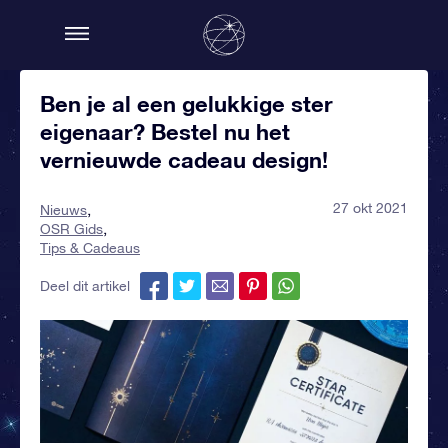
Ben je al een gelukkige ster
eigenaar? Bestel nu het
vernieuwde cadeau design!
27 okt 2021
Nieuws
OSR Gids
Tips & Cadeaus
Deel dit artikel