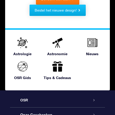
Bestel het nieuwe design!
Astrologie
Astronomie
Nieuws
OSR Gids
Tips & Cadeaus
OSR
Service
Onze Geschenken