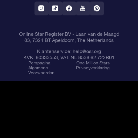
Fly me to the Stars App
Constellaties
Online Star Register BV
- Laan van de Maagd
83, 7324 BT Apeldoorn, The Netherlands
Klantenservice:
help@osr.org
KVK: 60333553, VAT: NL 8538.62.722B01
Perspagina
One Million Stars
Algemene
Privacyverklaring
Voorwaarden