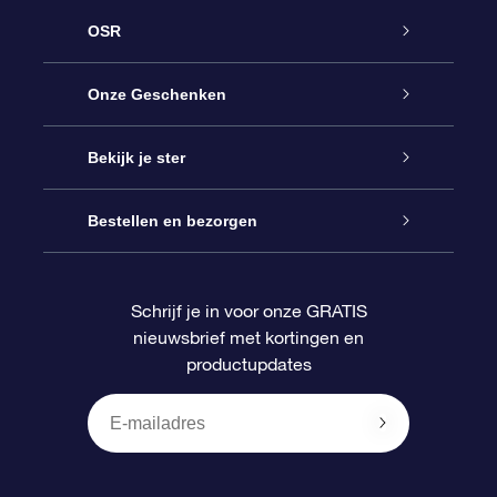
OSR
Service
Onze Geschenken
Contact
Online Star Gift
Bekijk je ster
Blog
OSR Cadeaupakket
Sterrenregister
Bestellen en bezorgen
Veelgestelde vragen
Super Ster Cadeau
OSR Star Finder App
Klantenlogin
Schrijf je in voor onze GRATIS
nieuwsbrief met kortingen en
OSR Recensies
OSR Cadeaukaart
Gepersonaliseerde sterrenpagina
Betalingsinformatie
productupdates
Relatiegeschenken
One Million Stars
Verzendinformatie
OSR Starsaver
Retourbeleid