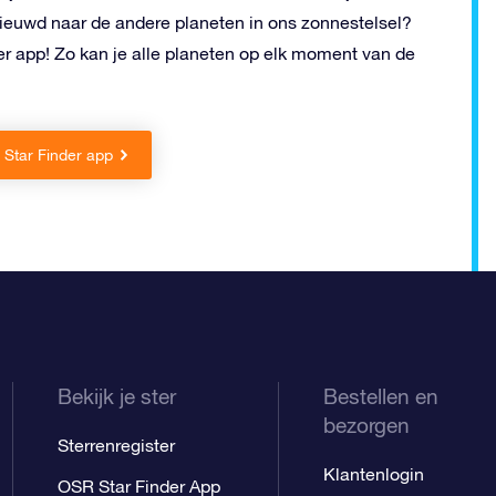
nieuwd naar de andere planeten in ons zonnestelsel?
r app! Zo kan je alle planeten op elk moment van de
Star Finder app
Bekijk je ster
Bestellen en
bezorgen
Sterrenregister
Klantenlogin
OSR Star Finder App