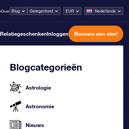
Blog
Gelegenheid
EUR
Nederlands
e
Over
Relatiegeschenken
Inloggen
Benoem een ster!
Blogcategorieën
Astrologie
Astronomie
Nieuws