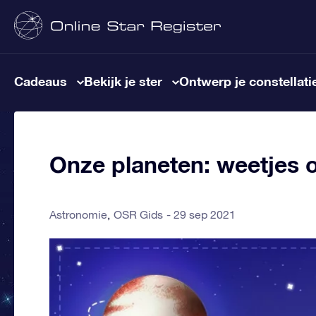
Cadeaus
Bekijk je ster
Ontwerp je constellati
Onze planeten: weetjes 
Astronomie
OSR Gids
29 sep 2021