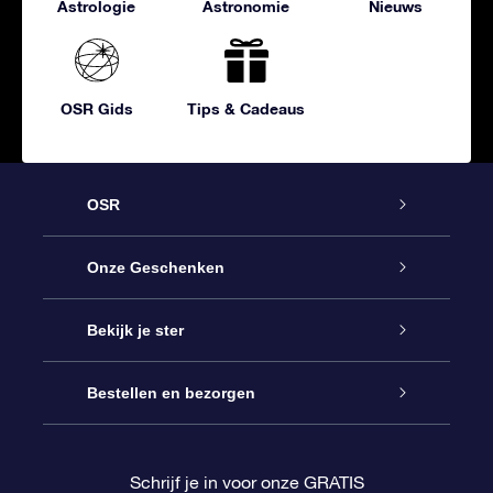
Astrologie
Astronomie
Nieuws
OSR Gids
Tips & Cadeaus
OSR
Service
Onze Geschenken
Contact
Online Star Gift
Bekijk je ster
Blog
OSR Cadeaupakket
Sterrenregister
Bestellen en bezorgen
Veelgestelde vragen
Super Ster Cadeau
OSR Star Finder App
Klantenlogin
Schrijf je in voor onze GRATIS