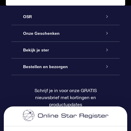
OSR
Service
Onze Geschenken
Contact
Online Star Gift
Bekijk je ster
Blog
OSR Cadeaupakket
Sterrenregister
Bestellen en bezorgen
Veelgestelde vragen
Super Ster Cadeau
OSR Star Finder App
Klantenlogin
Schrijf je in voor onze GRATIS
nieuwsbrief met kortingen en
OSR Recensies
OSR Cadeaukaart
Gepersonaliseerde sterrenpagina
Betalingsinformatie
productupdates
Relatiegeschenken
One Million Stars
Verzendinformatie