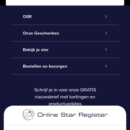
OSR
Service
Onze Geschenken
Contact
Online Star Gift
Bekijk je ster
Blog
OSR Cadeaupakket
Sterrenregister
Bestellen en bezorgen
Veelgestelde vragen
Super Ster Cadeau
OSR Star Finder App
Klantenlogin
Schrijf je in voor onze GRATIS
nieuwsbrief met kortingen en
OSR Recensies
OSR Cadeaukaart
Gepersonaliseerde sterrenpagina
Betalingsinformatie
productupdates
Relatiegeschenken
One Million Stars
Verzendinformatie