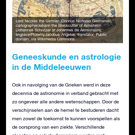
Lord Nicolas the German (Donnus Nicholas Germanus),
cartographerJohann the Blockcutter of Armsheim
(Johannes Schnitzer or Johannes de Armssheim),
engraverPtolemyJacobus Angelus, translator
, Public
domain, via Wikimedia Commons
Geneeskunde en astrologie
in de Middeleeuwen
Ook in navolging van de Grieken werd in deze
decennia de astronomie in verband gebracht met
zo ongeveer alle andere wetenschappen. Door de
verschijnselen aan de hemel te bestuderen dacht
men zowel de toekomst te kunnen voorspellen als
de oorsprong van een ziekte. Verschillende