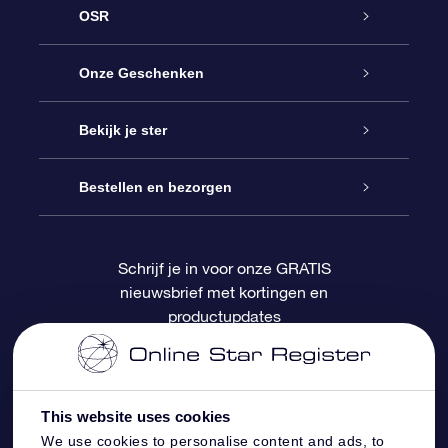
OSR
Service
Onze Geschenken
Contact
Online Star Gift
Bekijk je ster
Blog
OSR Cadeaupakket
Sterrenregister
Bestellen en bezorgen
Veelgestelde vragen
Super Ster Cadeau
OSR Star Finder App
Klantenlogin
Schrijf je in voor onze GRATIS
nieuwsbrief met kortingen en
OSR Recensies
OSR Cadeaukaart
Gepersonaliseerde sterrenpagina
Betalingsinformatie
productupdates
Relatiegeschenken
One Million Stars
Verzendinformatie
OSR Starsaver
Retourbeleid
This website uses cookies
We use cookies to personalise content and ads, to