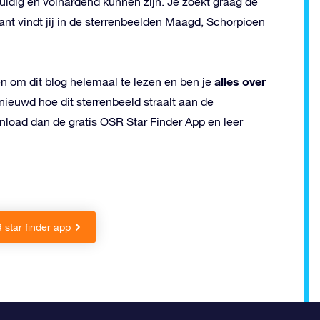
duldig en volhardend kunnen zijn. Je zoekt graag de
want vindt jij in de sterrenbeelden Maagd, Schorpioen
alles over
men om dit blog helemaal te lezen en ben je
ieuwd hoe dit sterrenbeeld straalt aan de
nload dan de gratis OSR Star Finder App en leer
star finder app