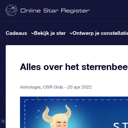
Cadeaus
Bekijk je ster
Ontwerp je constellati
Alles over het sterrenbee
Astrologie
OSR Gids
20 apr 2022