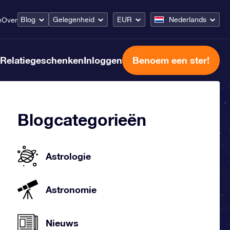
Blog
Gelegenheid
EUR
Nederlands
e
Over
Relatiegeschenken
Inloggen
Benoem een ster!
Blogcategorieën
Astrologie
Astronomie
Nieuws