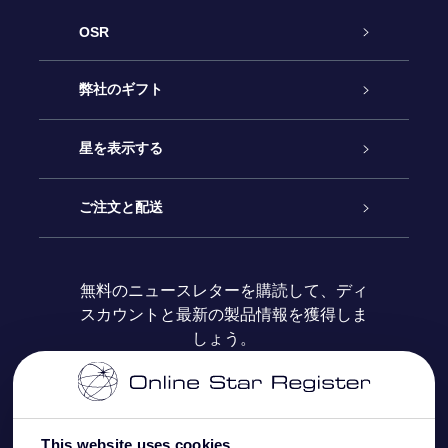
OSR
カスタマーサービス
弊社のギフト
お問い合わせ
Online Starギフト
星を表示する
ブログ
OSRギフトパック
星の登録
ご注文と配送
よくあるご質問
Super Star Gift
OSR Star Finderアプリ
カスタマーログイン
無料のニュースレターを購読して、ディ
スカウントと最新の製品情報を獲得しま
OSR ギフトカード
レビュー
カスタマイズされたStar Page
お支払いに関する情報
しょう。
法人ギフト
One Million Stars
配送に関する情報
OSR Starsaver
返品ポリシ
This website uses cookies