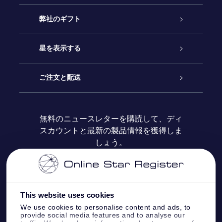
カスタマーサービス
弊社のギフト
お問い合わせ
Online Starギフト
星を表示する
ブログ
OSRギフトパック
星の登録
ご注文と配送
よくあるご質問
Super Star Gift
OSR Star Finderアプリ
カスタマーログイン
無料のニュースレターを購読して、ディ
スカウントと最新の製品情報を獲得しま
OSR ギフトカード
レビュー
カスタマイズされたStar Page
お支払いに関する情報
しょう。
法人ギフト
One Million Stars
配送に関する情報
OSR Starsaver
返品ポリシ
This website uses cookies
We use cookies to personalise content and ads, to
provide social media features and to analyse our
星間飛行VRアプリ
星座