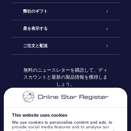
カスタマーサービス
弊社のギフト
お問い合わせ
Online Starギフト
星を表示する
ブログ
OSRギフトパック
星の登録
ご注文と配送
よくあるご質問
Super Star Gift
OSR Star Finderアプリ
カスタマーログイン
無料のニュースレターを購読して、ディ
スカウントと最新の製品情報を獲得しま
OSR ギフトカード
レビュー
カスタマイズされたStar Page
お支払いに関する情報
しょう。
法人ギフト
One Million Stars
配送に関する情報
OSR Starsaver
返品ポリシ
This website uses cookies
We use cookies to personalise content and ads, to
provide social media features and to analyse our
星間飛行VRアプリ
星座