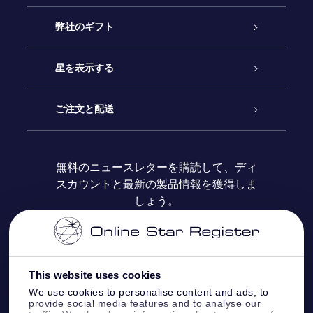
カスタマーサービス
弊社のギフト
お問い合わせ
Online Starギフト
星を表示する
ブログ
OSRギフトパック
星の登録
ご注文と配送
よくあるご質問
Super Star Gift
OSR Star Finderアプリ
カスタマーログイン
無料のニュースレターを購読して、ディ
スカウントと最新の製品情報を獲得しま
OSR ギフトカード
レビュー
カスタマイズされたStar Page
お支払いに関する情報
しょう。
法人ギフト
One Million Stars
配送に関する情報
OSR Starsaver
返品ポリシ
This website uses cookies
We use cookies to personalise content and ads, to
provide social media features and to analyse our
星間飛行VRアプリ
星座