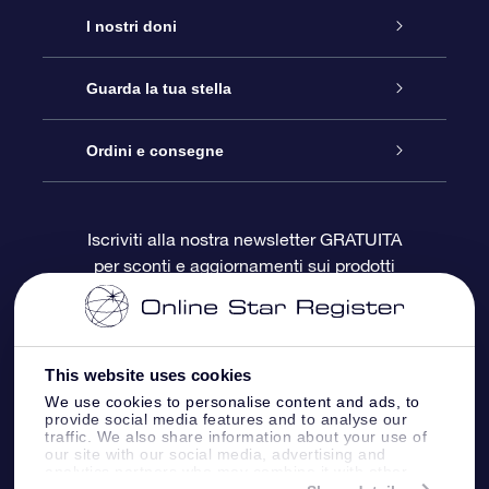
Assistenza
I nostri doni
Contattaci
Online Star Gift
Guarda la tua stella
Blog
Pacchetto regalo OSR
Registro stellare
Ordini e consegne
Domande frequenti
Super Star Gift
App OSR Star Finder
Login Cliente
Iscriviti alla nostra newsletter GRATUITA
per sconti e aggiornamenti sui prodotti
OSR Recensioni
Gift Card OSR
Star Page personalizzata
Informazioni di Pagamento
Doni aziendali
One Million Stars
Informazioni di Spedizione
This website uses cookies
OSR Starsaver
Politica di reso
We use cookies to personalise content and ads, to
provide social media features and to analyse our
traffic. We also share information about your use of
our site with our social media, advertising and
App VR ‘Fly me to the stars’
Costellazioni
analytics partners who may combine it with other
information that you’ve provided to them or that