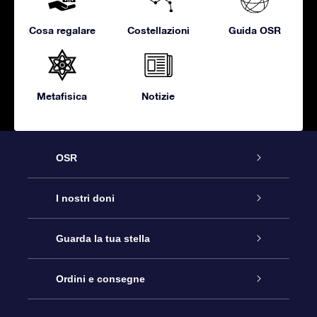
Cosa regalare
Costellazioni
Guida OSR
Metafisica
Notizie
OSR
Assistenza
I nostri doni
Contattaci
Online Star Gift
Guarda la tua stella
Blog
Pacchetto regalo OSR
Registro stellare
Ordini e consegne
Domande frequenti
Super Star Gift