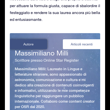
per attuare la formula giusta, capace di sbalordire il
festeggiato e rendere la sua laurea ancora più bella
ed entusiasmante.
Autore
Articoli recenti
Massimiliano Milli
Scrittore presso Online Star Register
Massimiliano Milli: Laureato in Lingue e
letterature straniere, aono appassionato di
astronomia, comunicazione e cultura e mi
dedico alla creazione di contenuti coinvolgenti
e informativi, utilizzando le mie competenze
linguistiche per raggiungere un pubblico
internazionale. Collaboro come content creator
per OSR dal 2020.